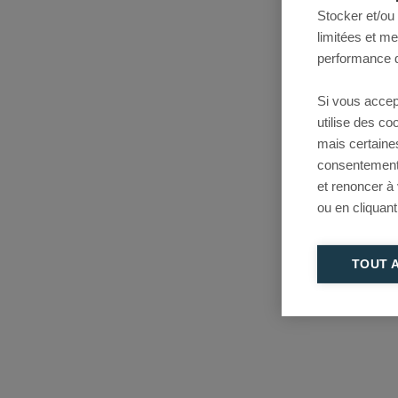
Stocker et/ou
limitées et m
performance d
Si vous accep
utilise des c
mais certaine
consentement 
et renoncer à
ou en cliquant
TOUT 