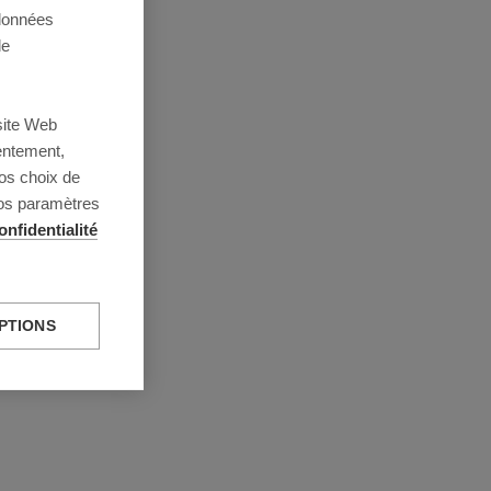
 données
de
site Web
entement,
os choix de
vos paramètres
onfidentialité
PTIONS