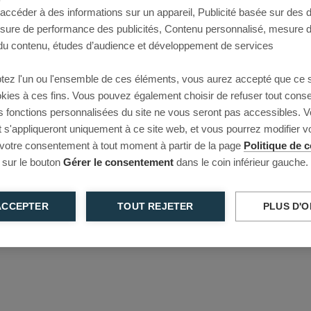
 accéder à des informations sur un appareil, Publicité basée sur des
This page couldn’t load
esure de performance des publicités, Contenu personnalisé, mesure 
u contenu, études d’audience et développement de services
Reload to try again, or go back.
tez l'un ou l'ensemble de ces éléments, vous aurez accepté que ce 
Reload
Back
ookies à ces fins. Vous pouvez également choisir de refuser tout cons
s fonctions personnalisées du site ne vous seront pas accessibles. V
s'appliqueront uniquement à ce site web, et vous pourrez modifier 
 votre consentement à tout moment à partir de la page
Politique de c
 sur le bouton
Gérer le consentement
dans le coin inférieur gauche.
ACCEPTER
TOUT REJETER
PLUS D'O