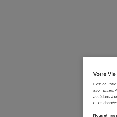
Votre Vie
Il est de votr
avoir accès. 
accédons à des
et les données
Nous et nos 