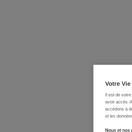
Votre Vie
Il est de votr
avoir accès. 
accédons à des
et les données
Nous et nos 