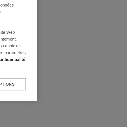
 données
de
site Web
entement,
os choix de
vos paramètres
onfidentialité
PTIONS