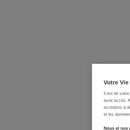
Votre Vie
Il est de votr
avoir accès. 
accédons à des
et les données
Nous et nos 