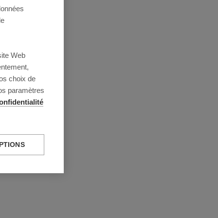
 données
de
site Web
entement,
os choix de
vos paramètres
onfidentialité
PTIONS