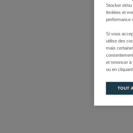
Stocker et/ou
limitées et m
performance d
Si vous accep
utilise des c
mais certaine
consentement 
et renoncer à
ou en cliquant
TOUT 