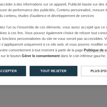
 accéder à des informations sur un appareil, Publicité basée sur des
This page couldn’t load
esure de performance des publicités, Contenu personnalisé, mesure 
u contenu, études d’audience et développement de services
Reload to try again, or go back.
tez l'un ou l'ensemble de ces éléments, vous aurez accepté que ce 
Reload
Back
ookies à ces fins. Vous pouvez également choisir de refuser tout cons
s fonctions personnalisées du site ne vous seront pas accessibles. V
s'appliqueront uniquement à ce site web, et vous pourrez modifier 
 votre consentement à tout moment à partir de la page
Politique de c
 sur le bouton
Gérer le consentement
dans le coin inférieur gauche.
ACCEPTER
TOUT REJETER
PLUS D'O