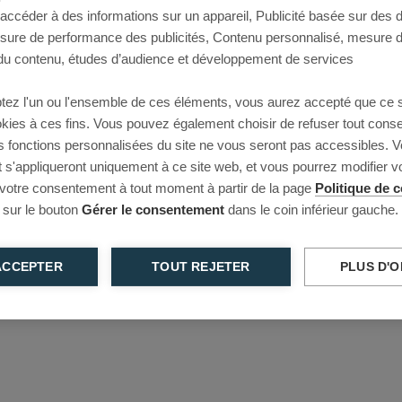
 accéder à des informations sur un appareil, Publicité basée sur des
This page couldn’t load
esure de performance des publicités, Contenu personnalisé, mesure 
u contenu, études d’audience et développement de services
Reload to try again, or go back.
tez l'un ou l'ensemble de ces éléments, vous aurez accepté que ce 
Reload
Back
ookies à ces fins. Vous pouvez également choisir de refuser tout cons
s fonctions personnalisées du site ne vous seront pas accessibles. V
s'appliqueront uniquement à ce site web, et vous pourrez modifier 
 votre consentement à tout moment à partir de la page
Politique de c
 sur le bouton
Gérer le consentement
dans le coin inférieur gauche.
ACCEPTER
TOUT REJETER
PLUS D'O