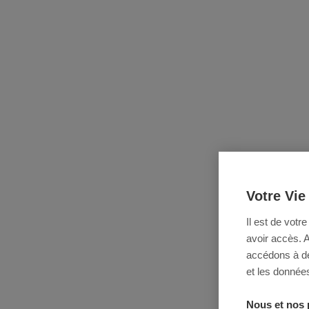
Votre Vie
Il est de votr
avoir accès. 
accédons à des
et les données
Nous et nos 