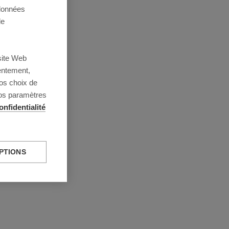
 données
de
site Web
entement,
os choix de
vos paramètres
onfidentialité
PTIONS