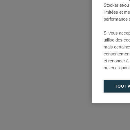
Stocker et/ou
limitées et m
performance d
Si vous accep
utilise des c
mais certaine
consentement 
et renoncer à
ou en cliquant
TOUT 