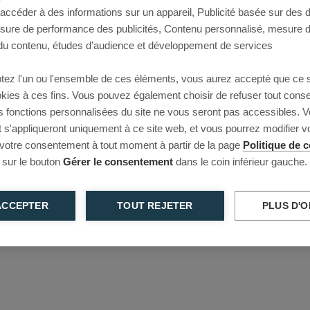
 accéder à des informations sur un appareil, Publicité basée sur des
This page couldn’t load
esure de performance des publicités, Contenu personnalisé, mesure 
u contenu, études d’audience et développement de services
Reload to try again, or go back.
tez l'un ou l'ensemble de ces éléments, vous aurez accepté que ce 
Reload
Back
ookies à ces fins. Vous pouvez également choisir de refuser tout cons
s fonctions personnalisées du site ne vous seront pas accessibles. V
s'appliqueront uniquement à ce site web, et vous pourrez modifier 
 votre consentement à tout moment à partir de la page
Politique de c
 sur le bouton
Gérer le consentement
dans le coin inférieur gauche.
ACCEPTER
TOUT REJETER
PLUS D'O