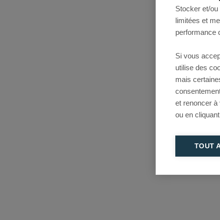
Stocker et/ou
limitées et m
performance d
Si vous accep
utilise des c
mais certaine
consentement 
et renoncer à
ou en cliquant
TOUT 