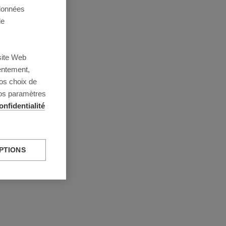
 données
de
site Web
entement,
os choix de
vos paramètres
onfidentialité
PTIONS