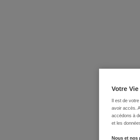
Votre Vie
Il est de votr
avoir accès. 
accédons à des
et les données
Nous et nos 