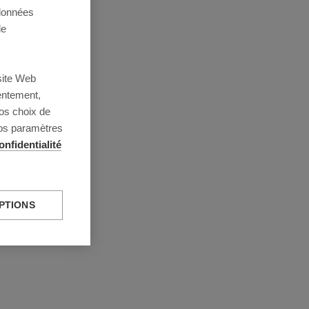
 données
de
site Web
entement,
os choix de
vos paramètres
onfidentialité
PTIONS