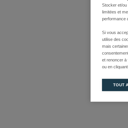
Stocker et/ou
limitées et m
performance d
Si vous accep
utilise des c
mais certaine
consentement 
et renoncer à
ou en cliquant
TOUT 