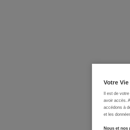
Votre Vie
Il est de votr
avoir accès. 
accédons à des
et les données
Nous et nos 