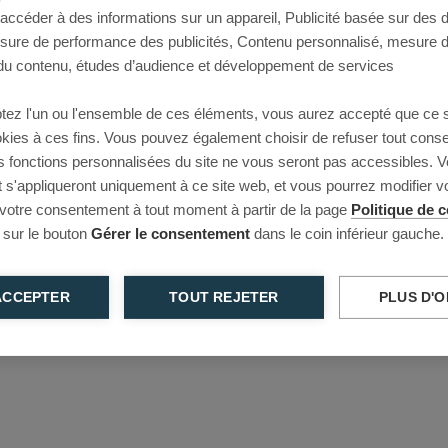
 accéder à des informations sur un appareil, Publicité basée sur des
This page couldn’t load
esure de performance des publicités, Contenu personnalisé, mesure 
u contenu, études d’audience et développement de services
Reload to try again, or go back.
tez l'un ou l'ensemble de ces éléments, vous aurez accepté que ce 
Reload
Back
ookies à ces fins. Vous pouvez également choisir de refuser tout cons
s fonctions personnalisées du site ne vous seront pas accessibles. V
s'appliqueront uniquement à ce site web, et vous pourrez modifier 
 votre consentement à tout moment à partir de la page
Politique de c
 sur le bouton
Gérer le consentement
dans le coin inférieur gauche.
ACCEPTER
TOUT REJETER
PLUS D'O