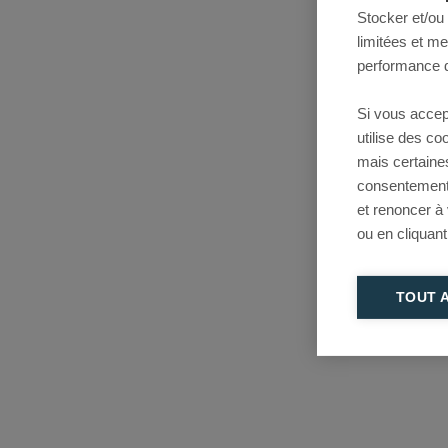
Stocker et/ou
limitées et m
performance d
Si vous accep
utilise des c
mais certaine
consentement 
et renoncer à
ou en cliquant
TOUT 