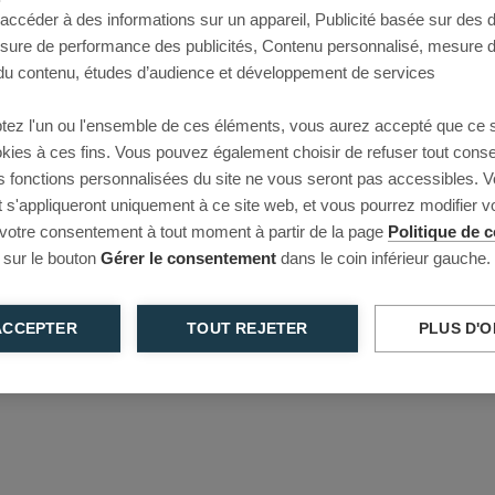
 accéder à des informations sur un appareil, Publicité basée sur des
This page couldn’t load
esure de performance des publicités, Contenu personnalisé, mesure 
u contenu, études d’audience et développement de services
Reload to try again, or go back.
tez l'un ou l'ensemble de ces éléments, vous aurez accepté que ce 
Reload
Back
ookies à ces fins. Vous pouvez également choisir de refuser tout cons
s fonctions personnalisées du site ne vous seront pas accessibles. V
s'appliqueront uniquement à ce site web, et vous pourrez modifier 
 votre consentement à tout moment à partir de la page
Politique de c
 sur le bouton
Gérer le consentement
dans le coin inférieur gauche.
ACCEPTER
TOUT REJETER
PLUS D'O