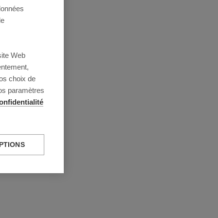
 données
de
site Web
entement,
os choix de
vos paramètres
onfidentialité
PTIONS