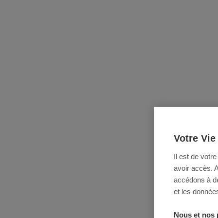
Votre Vie
Il est de votr
avoir accès. 
accédons à des
et les données
Nous et nos 