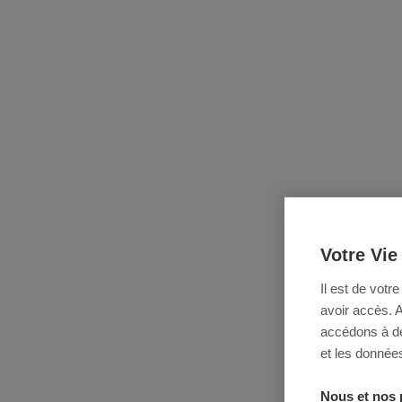
Votre Vie
Il est de votr
avoir accès. 
accédons à des
et les données
Nous et nos 