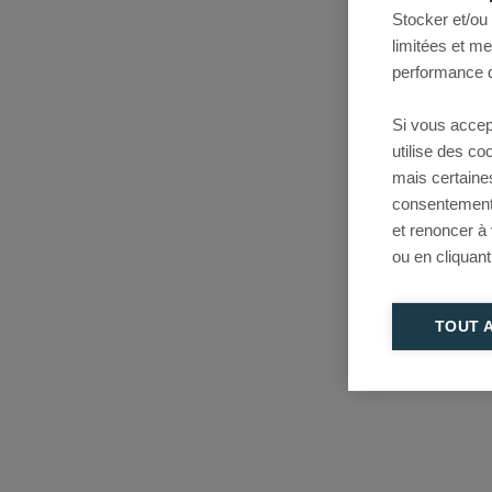
Stocker et/ou
limitées et m
performance d
Si vous accep
utilise des c
mais certaine
consentement 
et renoncer à
ou en cliquant
TOUT 