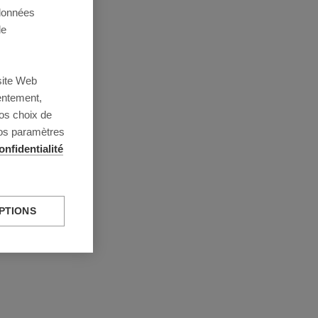
 données
de
site Web
entement,
os choix de
vos paramètres
onfidentialité
PTIONS