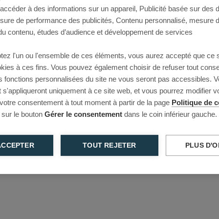
 accéder à des informations sur un appareil, Publicité basée sur des
This page couldn’t load
esure de performance des publicités, Contenu personnalisé, mesure 
u contenu, études d’audience et développement de services
Reload to try again, or go back.
tez l'un ou l'ensemble de ces éléments, vous aurez accepté que ce 
Reload
Back
ookies à ces fins. Vous pouvez également choisir de refuser tout cons
s fonctions personnalisées du site ne vous seront pas accessibles. V
s'appliqueront uniquement à ce site web, et vous pourrez modifier 
 votre consentement à tout moment à partir de la page
Politique de c
 sur le bouton
Gérer le consentement
dans le coin inférieur gauche.
ACCEPTER
TOUT REJETER
PLUS D'O